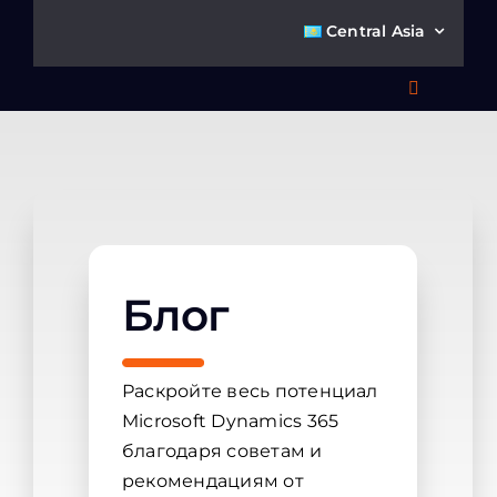
Skip
Central Asia
to
content
Toggle
Navigatio
Что 
Ре
Блог
П
О к
Раскройте весь потенциал
Microsoft Dynamics 365
Ко
благодаря советам и
рекомендациям от