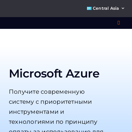
Skip
Central Asia
to
content
Toggl
Navig
Что 
Ре
Microsoft Azure
П
Получите современную
О к
систему с приоритетными
инструментами и
Ко
технологиями по принципу
оплаты за использование для