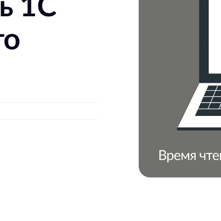
ь 1С
го