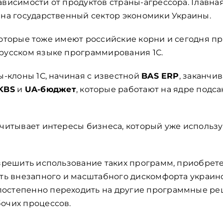
ависимости от продуктов страны-агрессора. Главна
 на государственный сектор экономики Украины.
и, которые тоже имеют российские корни и сегодня п
русском языке программирования 1С.
ы-клоны 1С, начиная с известной
BAS ERP
, заканч
KBS
и
UA-бюджет
, которые работают на ядре подс
учитывает интересы бизнеса, который уже использ
азрешить использование таких программ, приобрете
ать внезапного и масштабного дискомфорта украинс
остепенно переходить на другие программные ре
очих процессов.