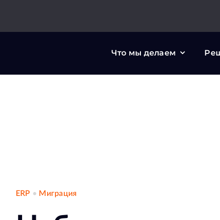
Skip
to
content
Что мы делаем
Ре
ERP
•
Миграция