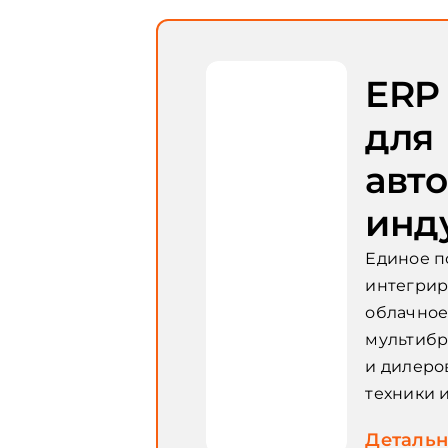
ERP
для
авт
инд
Единое п
интегри
облачное
мультибр
и дилеро
техники и
Детальн