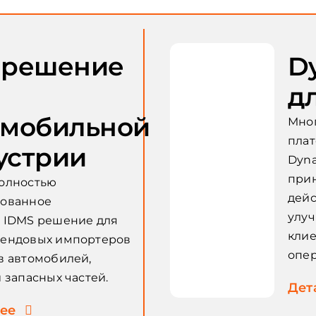
 pешение
D
д
омобильной
Мно
плат
устрии
Dyna
при
олностью
дейс
рованное
улу
 IDMS решение для
клие
ендовых импортеров
опе
в автомобилей,
 запасных частей.
Дет
ее