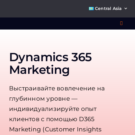
Skip
Central Asia
to
content
Toggl
Navig
Что 
Dynamics 365
Ре
Marketing
П
Выстраивайте вовлечение на
глубинном уровне —
О к
индивидуализируйте опыт
клиентов с помощью D365
Ко
Marketing (Customer Insights