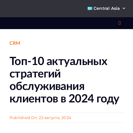
Skip
Central Asia
to
content
Toggl
Navig
CRM
Что 
Топ-10 актуальных
Ре
стратегий
П
обслуживания
клиентов в 2024 году
О к
Published On: 22 августа, 2024
Ко