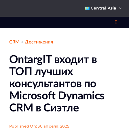
Skip
Central Asia
to
content
Toggl
Navig
CRM
•
Достижения
Что 
OntargIT входит в
Ре
ТОП лучших
П
консультантов по
Microsoft Dynamics
О к
CRM в Сиэтле
Ко
Published On: 30 апреля, 2025