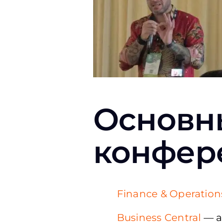
Основн
конфер
Finance & Operation
Business Central
—