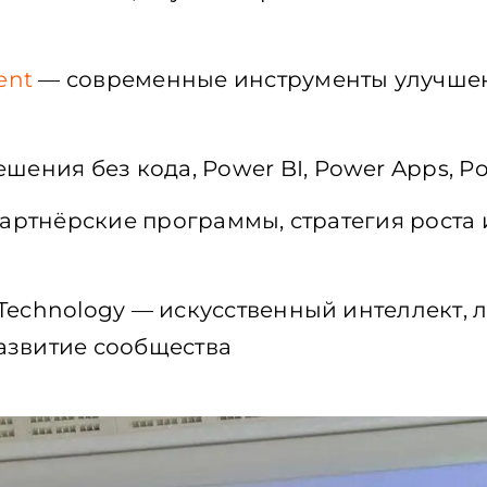
ent
—
современные
инструменты
улучше
ешения
без
кода
, Power BI, Power Apps, 
артнёрские
программы
,
стратегия
роста
Technology
—
искусственный
интеллект
,
л
азвитие
сообщества