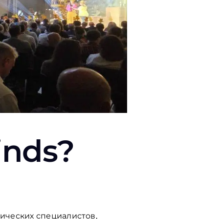
inds
?
ических специалистов,