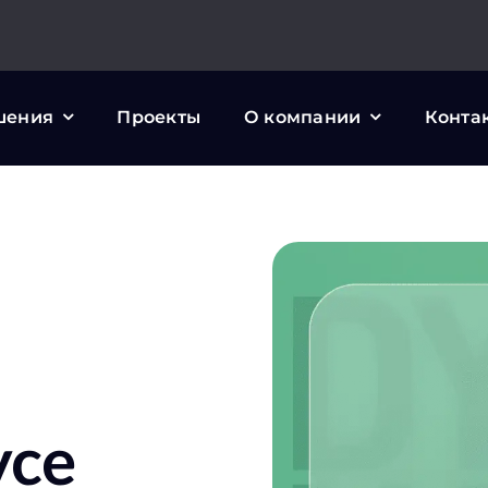
шения
Проекты
О компании
Конта
усе