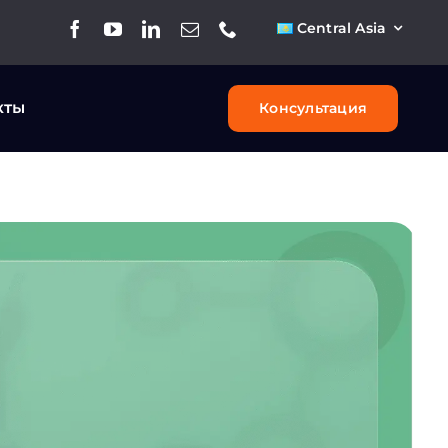
Central Asia
кты
Консультация