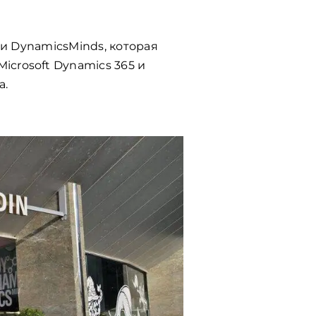
ии
DynamicsMinds
,
которая
Microsoft Dynamics 365 и
а
.