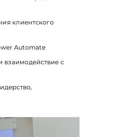
ния
клиентского
Power Automate
и
взаимодействие
с
идерство
,