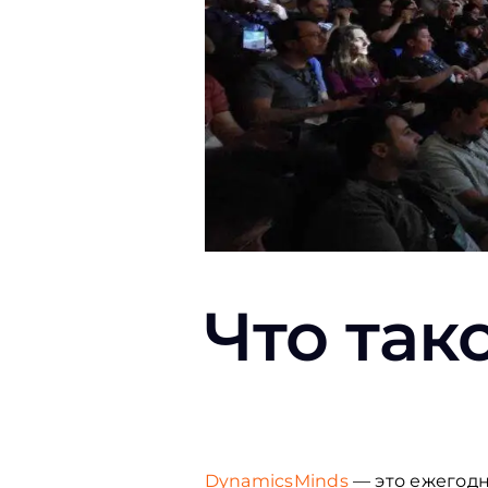
Что
так
DynamicsMinds
— это ежегодн