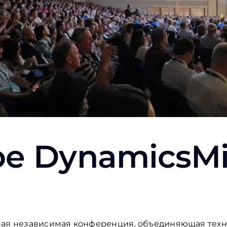
ое
DynamicsM
ая независимая конференция, объединяющая техн