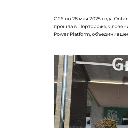
С 26
по
28
мая
2025
года
Ontar
прошла
в
Портороже
,
Словен
Power Platform,
объединивше