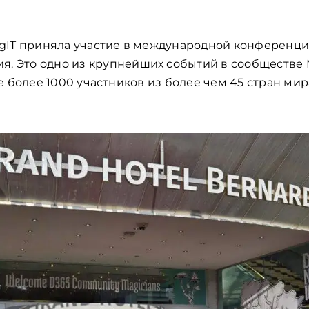
gIT
приняла
участие
в
международной
конференц
ия
.
Это
одно
из
крупнейших
событий
в
сообществе
е
более
1000
участников
из
более
чем
45
стран
мир