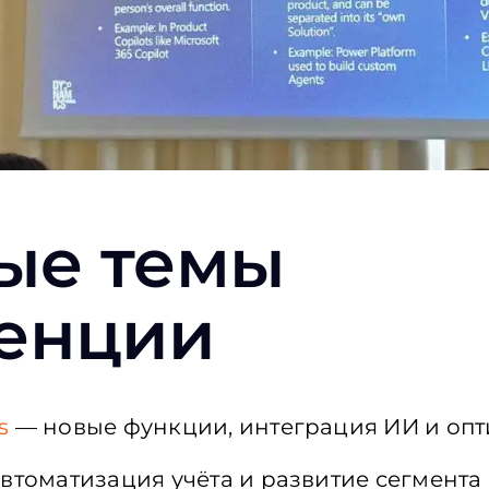
ые
темы
енции
s
—
новые
функции
,
интеграция
ИИ и
оп
автоматизация
учёта
и
развитие
сегмента