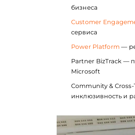
бизнеса
Customer Engagem
сервиса
Power Platform
—
р
Partner
BizTrack
—
п
Microsoft
Community & Cross-
инклюзивность
и
р