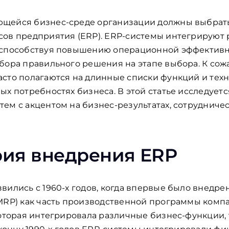
щейся бизнес-среде организации должны выбрать
сов предприятия (ERP). ERP-системы интегрируют
 способствуя повышению операционной эффективно
ыбора правильного решения на этапе выбора. К со
сто полагаются на длинные списки функций и техн
ых потребностях бизнеса. В этой статье исследует
ем с акцентом на бизнес-результатах, сотрудничес
рия внедрения ERP
вились с 1960-х годов, когда впервые было внедр
MRP) как часть производственной программы компа
которая интегрировала различные бизнес-функции, 