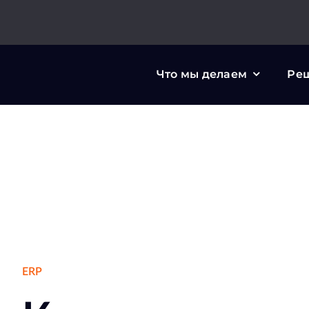
Skip
to
content
Что мы делаем
Ре
ERP