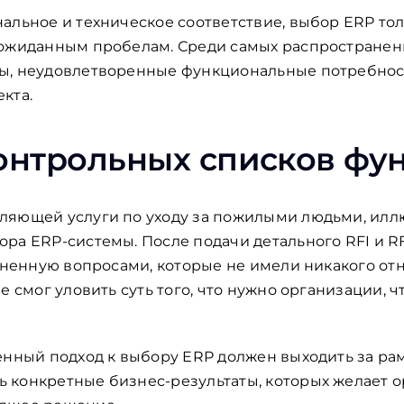
альное и техническое соответствие, выбор ERP то
еожиданным пробелам. Среди самых распростране
ы, неудовлетворенные функциональные потребност
кта.
онтрольных списков фу
ляющей услуги по уходу за пожилыми людьми, ил
ра ERP-системы. После подачи детального RFI и 
олненную вопросами, которые не имели никакого от
е смог уловить суть того, что нужно организации, 
енный подход к выбору ERP должен выходить за ра
 конкретные бизнес-результаты, которых желает о