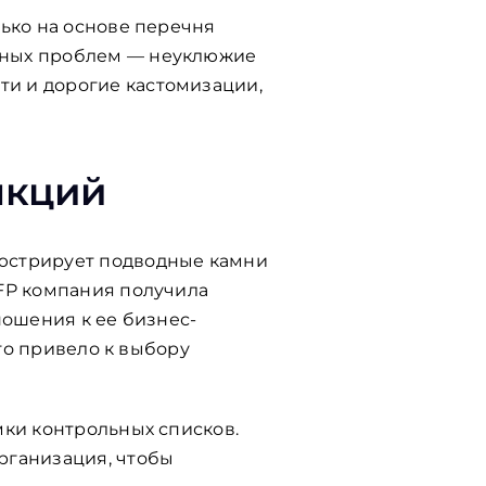
лько на основе перечня
нных проблем — неуклюжие
и и дорогие кастомизации,
нкций
люстрирует подводные камни
RFP компания получила
ношения к ее бизнес-
что привело к выбору
мки контрольных списков.
рганизация, чтобы