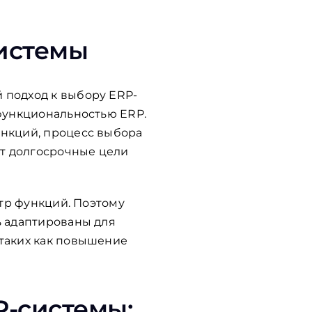
истемы
 подход к выбору ERP-
 функциональностью ERP.
ункций, процесс выбора
ет долгосрочные цели
ктр функций. Поэтому
ь адаптированы для
 таких как повышение
P-системы: