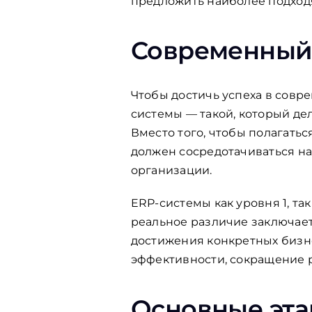
предложить наиболее подхо
Современный 
Чтобы достичь успеха в совр
системы — такой, который де
Вместо того, чтобы полагать
должен сосредотачиваться н
организации.
ERP-системы как уровня 1, та
реальное различие заключает
достижения конкретных бизне
эффективности, сокращение р
Основные эта