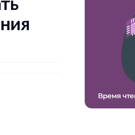
ать
ения