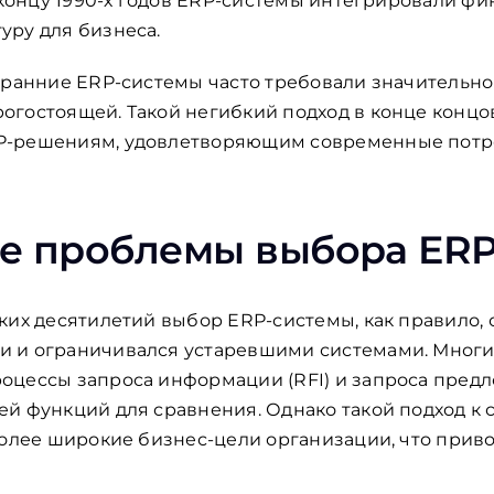
К концу 1990-х годов ERP-системы интегрировали ф
уру для бизнеса.
 ранние ERP-системы часто требовали значительно
гостоящей. Такой негибкий подход в конце концо
P-решениям, удовлетворяющим современные потре
е проблемы выбора ERP
ких десятилетий выбор ERP-системы, как правило,
 и ограничивался устаревшими системами. Многие
цессы запроса информации (RFI) и запроса предл
й функций для сравнения. Однако такой подход к
более широкие бизнес-цели организации, что прив