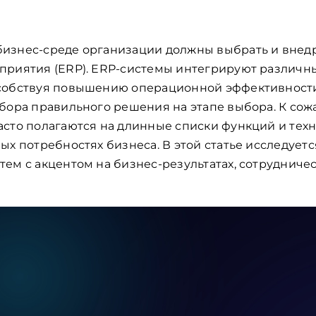
изнес-среде организации должны выбрать и внед
приятия (ERP). ERP-системы интегрируют различн
собствуя повышению операционной эффективности 
ыбора правильного решения на этапе выбора. К со
сто полагаются на длинные списки функций и техн
ых потребностях бизнеса. В этой статье исследует
ем с акцентом на бизнес-результатах, сотрудничес