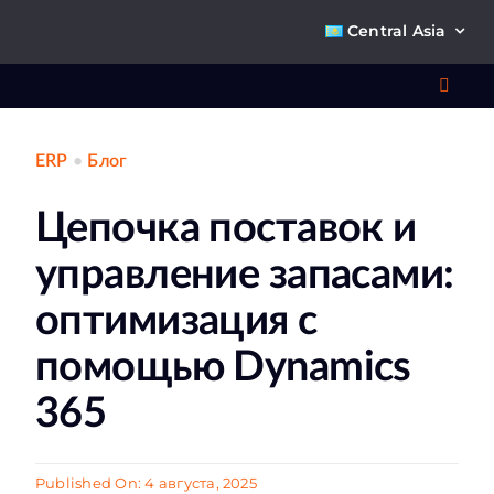
Skip
Central Asia
to
content
Toggl
Navig
ERP
•
Блог
Что 
Цепочка поставок и
Ре
управление запасами:
П
оптимизация с
помощью Dynamics
О к
365
Ко
Published On: 4 августа, 2025