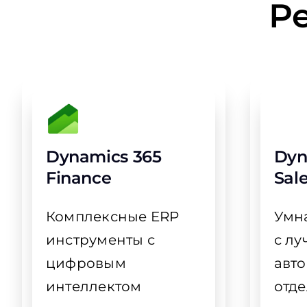
Р
Dynamics 365
Dyn
Finance
Sal
Комплексные ERP
Умн
инструменты с
с лу
цифровым
авт
интеллектом
отд