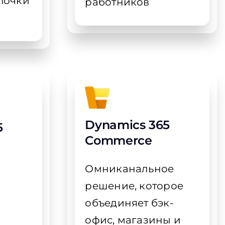
почки
работников
Dynamics 365
5
Commerce
Омниканальное
решение, которое
объединяет бэк-
и
офис, магазины и