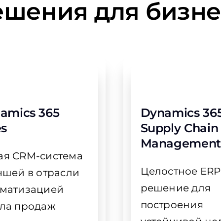
ешения для бизне
amics 365
Dynamics 36
es
Supply Chain
Management
ая CRM-система
Целостное ERP
чшей в отрасли
решение для
оматизацией
построения
ела продаж