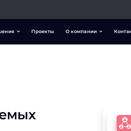
шения
Проекты
О компании
Конта
аемых