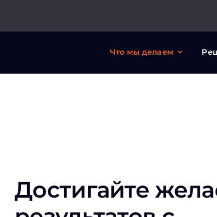
Skip
to
content
Что мы делаем
Ре
Достигайте жел
результатов с