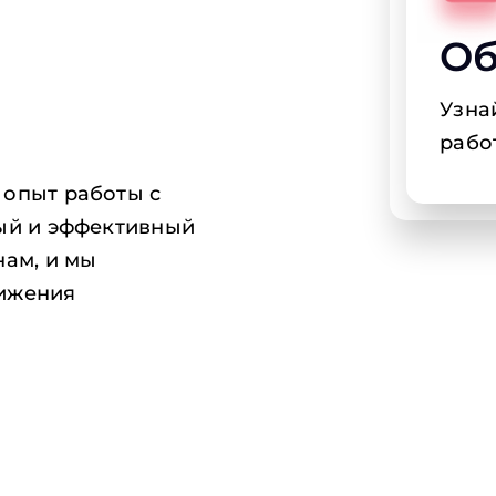
Об
Узна
рабо
 опыт работы с
ный и эффективный
нам, и мы
тижения