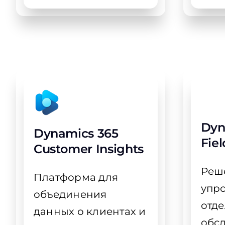
Dyn
Dynamics 365
Fiel
Customer Insights
Реш
Платформа для
упр
объединения
отд
данных о клиентах и
обс