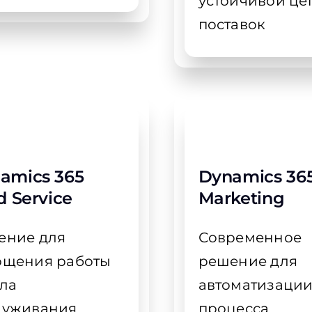
устойчивой це
поставок
amics 365
Dynamics 36
d Service
Marketing
ение для
Современное
ощения работы
решение для
ела
автоматизаци
луживания
процесса