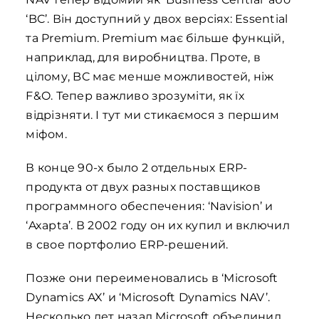
‘BC’. Він доступний у двох версіях: Essential
та Premium. Premium має більше функцій,
наприклад, для виробництва. Проте, в
цілому, BC має менше можливостей, ніж
F&O. Тепер важливо зрозуміти, як їх
відрізняти. І тут ми стикаємося з першим
міфом.
В конце 90-х было 2 отдельных ERP-
продукта от двух разных поставщиков
программного обеспечения: ‘Navision’ и
‘Axapta’. В 2002 году он их купил и включил
в свое портфолио ERP-решений.
Позже они переименовались в ‘Microsoft
Dynamics AX’ и ‘Microsoft Dynamics NAV’.
Несколько лет назад Microsoft объединил