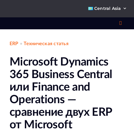
Skip
Central Asia
to
content
Toggl
Navig
ERP
•
Техническая статья
Что 
Microsoft Dynamics
Ре
365 Business Central
П
или Finance and
Operations —
О к
сравнение двух ERP
Ко
от Microsoft