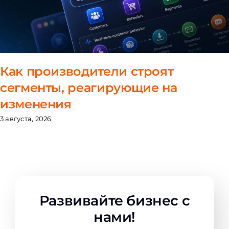
Как производители строят
сегменты, реагирующие на
изменения
3 августа, 2026
Развивайте бизнес с
нами!