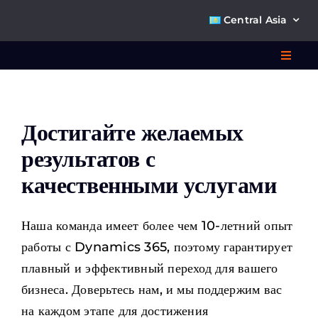
Skip
Central Asia
to
content
Toggl
Navig
Что 
Достигайте желаемых
Р
результатов с
качественными услугами
П
Наша команда имеет более чем 10-летний опыт
О к
работы с Dynamics 365, поэтому гарантирует
плавный и эффективный переход для вашего
Ко
бизнеса. Доверьтесь нам, и мы поддержим вас
на каждом этапе для достижения