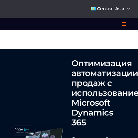
Skip
Central Asia
to
content
Toggl
Navig
Что 
Оптимизация
Ре
автоматизаци
продаж
с
П
использовани
Microsoft
О к
Dynamics
365
Ко