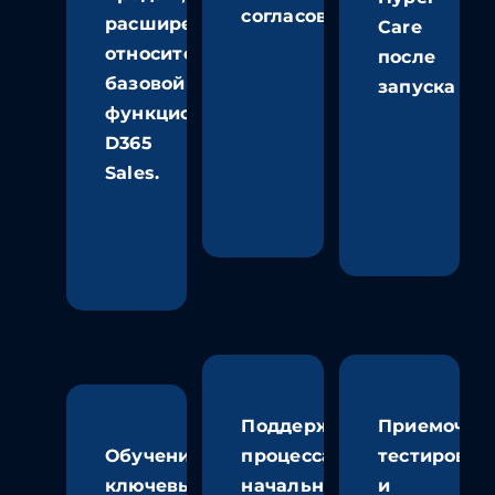
согласования
расширенный
Care
относительно
после
базовой
запуска
функциональности
D365
Sales.
Поддержка
Приемочно
Обучение
процесса
тестирован
ключевых
начальной
и