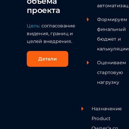
объёма
автоматиза
проекта
Формируем
Цель:
согласование
финальный
видения, границ и
бюджет и
целей внедрения.
калькуляции
Детали
Оцениваем
стартовую
нагрузку
Назначение
Product
Owner’а со