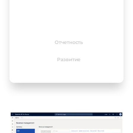
и дебиторской задолженности
Учет проектов и признание
доходов (МСФО 15)
Отчетность
Развитие