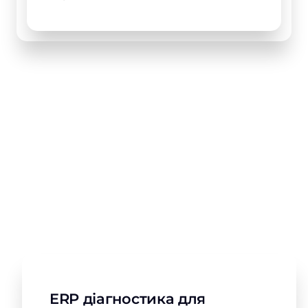
Пакети послуг ERP для
ритейлу на Microsoft
Appsource
ERP діагностика для