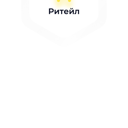
Найкраща ERP для
ритейлу та