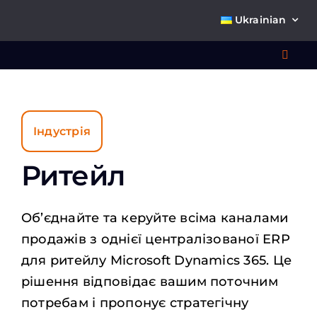
Skip
Ukrainian
to
content
Toggl
Navig
Що 
Індустрія
Ритейл
Об’єднайте та керуйте всіма каналами
продажів з однієї централізованої ERP
Про
для ритейлу Microsoft Dynamics 365. Це
рішення відповідає вашим поточним
К
потребам і пропонує стратегічну