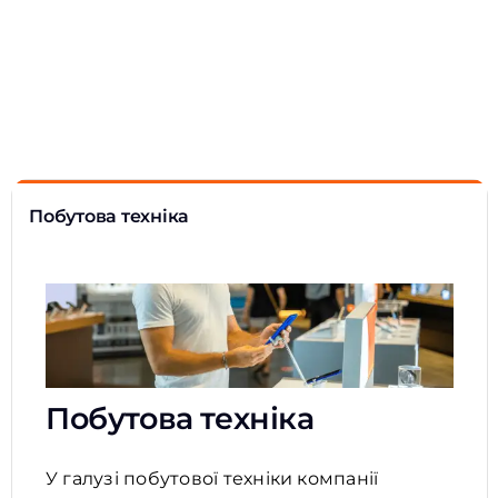
Впровадження ERP для
ритейлу вирішує потреби
галузі
Побутова техніка
Побутова техніка
У галузі побутової техніки компанії