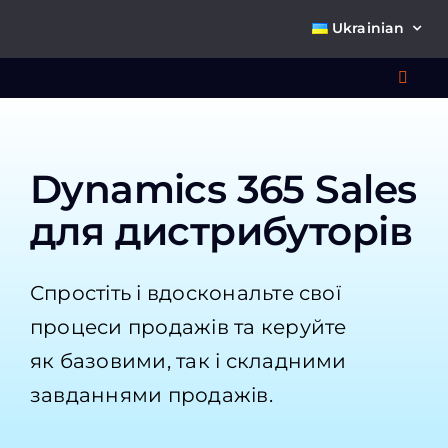
Skip
Ukrainian
to
content
Toggl
Navig
Що 
Dynamics 365 Sales
для дистрибуторів
Спростіть і вдоскональте свої
процеси продажів та керуйте
Про
як базовими, так і складними
завданнями продажів.
К