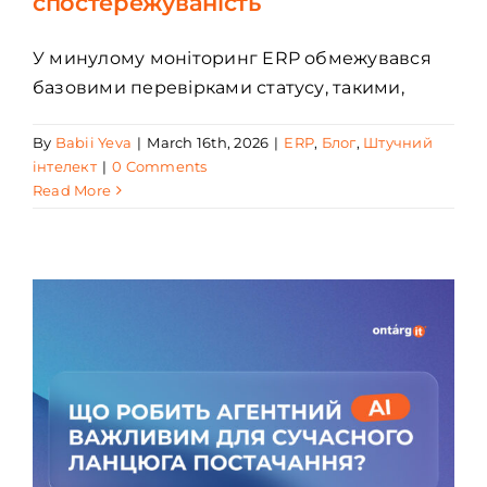
спостережуваність
У минулому моніторинг ERP обмежувався
базовими перевірками статусу, такими,
By
Babii Yeva
|
March 16th, 2026
|
ERP
,
Блог
,
Штучний
інтелект
|
0 Comments
Read More