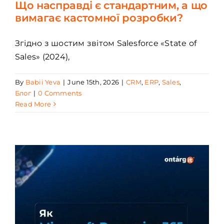
Що насправді є стандартним, а що
вимагає кастомної розробки?
Згідно з шостим звітом Salesforce «State of
Sales» (2024),
By
Babii Yeva
|
June 15th, 2026
|
CRM
,
ERP
,
Sales
,
Блог
|
0 Comments
Read More