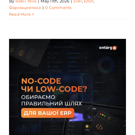
By
Babii Yeva
|
May 11th, 2026
|
ERP
,
Блог
,
Фармацевтика
|
0 Comments
Read More