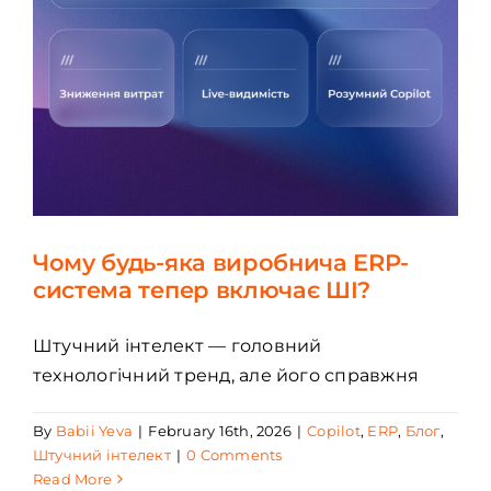
Чому будь-яка виробнича ERP-
система тепер включає ШІ?
Штучний інтелект — головний
технологічний тренд, але його справжня
By
Babii Yeva
|
February 16th, 2026
|
Copilot
,
ERP
,
Блог
,
Штучний інтелект
|
0 Comments
Read More