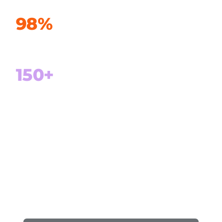
98%
Задоволених клієнтів
150+
Успішно реалізованих проектів
100%
фокус на Microsoft Dynamics 365 та Power
Platform
Dynamics 365 F&O (ERP)