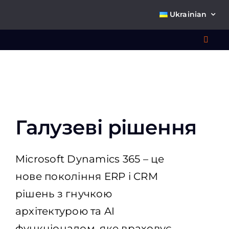
Skip
Ukrainian
to
content
Toggl
Navig
Що 
Галузеві рішення
Microsoft Dynamics 365 – це
Про
нове покоління ERP і CRM
рішень з гнучкою
К
архітектурою та AI
функціоналом, яке враховує