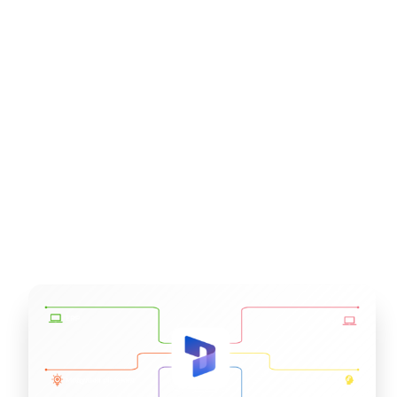
автоматизувати їх. Модульна концепція
дозволяє компаніям використовувати
програми окремо або комбіновано.
Штучний інтелект допомагає у низці
процесів, зокрема у прогнозуванні
продажів та автоматизації обслуговування
клієнтів. Послуги для Dynamics 365
підтримують компанії у впровадженні,
налаштуванні, оптимізації та підтримці
систем.