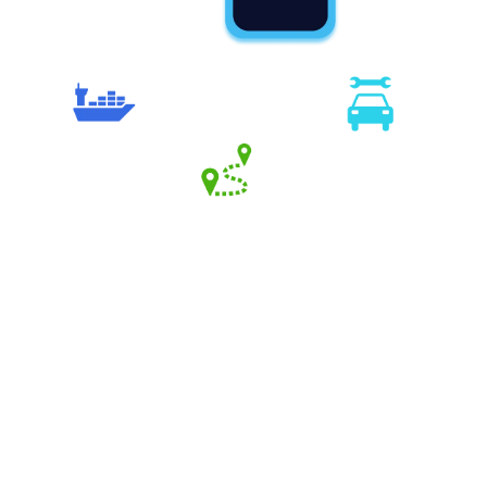
Компоненти
Dynamics 365
Microsoft Dynamics 365 – це набір ERP та
CRM рішень,які допомагають компаніям
керувати різними бізнес-процесами та