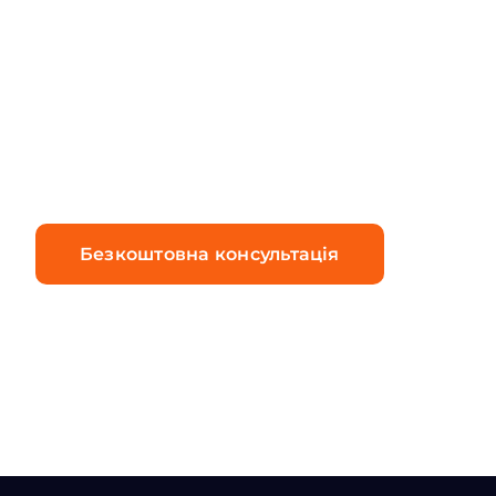
отримати більше інформації
або домовитися про онлайн-
демонстрацію, зв’яжіться з
нами сьогодні.
Безкоштовна консультація
Отримати демо