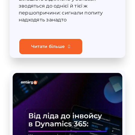
зводяться до однієї й тієї ж
першопричини: сигнали попиту
надходять занадто
Читати більше