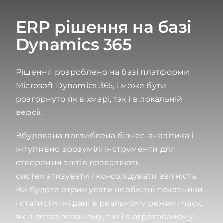
ERP рішення на базі
Dynamics 365
Рішення розроблено на базі платформи
Microsoft Dynamics 365, і може бути
розгорнуто як в хмарі, так і в локальній
версії.
Вбудована поглиблена бізнес-аналітика і
інтуїтивно зрозумілі інструменти для
створення звітів дозволяють
систематизувати і консолідувати звітність.
Ви будете отримувати необхідні показники
і статистичні дані в реальному режимі часу,
як в деталізованому, так і в агрегованому