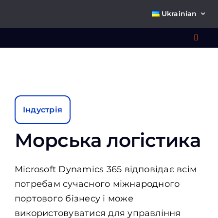
Skip
Ukrainian
to
content
Toggl
Navig
Що 
Індустрія
Морська логістика
Про
Microsoft Dynamics 365 відповідає
всім
потребам сучасного міжнародного
К
портового бізнесу і може
використовуватися для управління