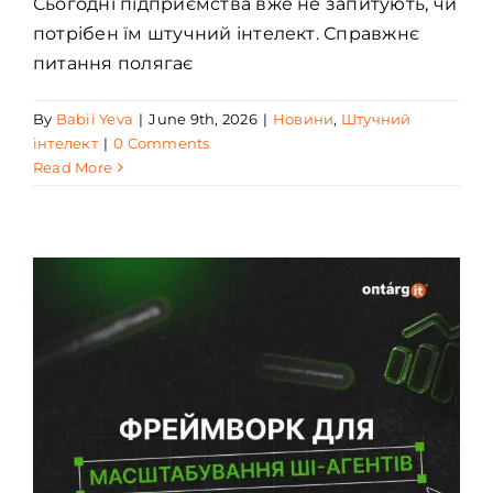
Сьогодні підприємства вже не запитують, чи
потрібен їм штучний інтелект. Справжнє
питання полягає
By
Babii Yeva
|
June 9th, 2026
|
Новини
,
Штучний
інтелект
|
0 Comments
Read More