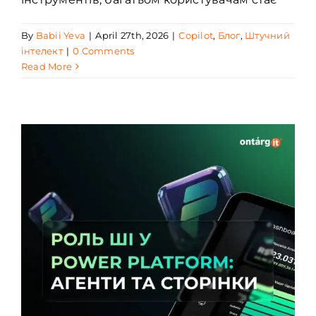
By
Babii Yeva
|
April 27th, 2026
|
Copilot
,
Блог
,
Штучний
інтелект
|
0 Comments
Read More