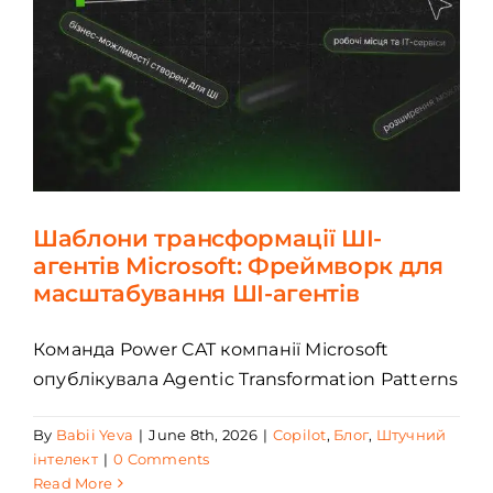
Шаблони трансформації ШІ-
агентів Microsoft: Фреймворк для
масштабування ШІ-агентів
Команда Power CAT компанії Microsoft
опублікувала Agentic Transformation Patterns
By
Babii Yeva
|
June 8th, 2026
|
Copilot
,
Блог
,
Штучний
інтелект
|
0 Comments
Read More