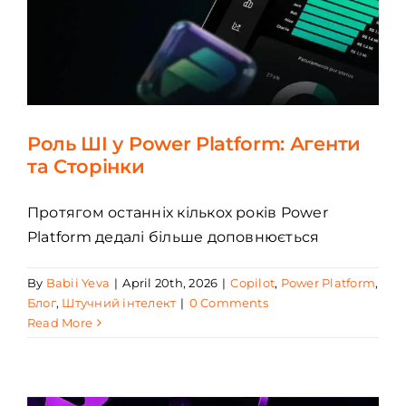
Роль ШІ у Power Platform: Агенти
та Сторінки
Протягом останніх кількох років Power
Platform дедалі більше доповнюється
By
Babii Yeva
|
April 20th, 2026
|
Copilot
,
Power Platform
,
Блог
,
Штучний інтелект
|
0 Comments
Read More