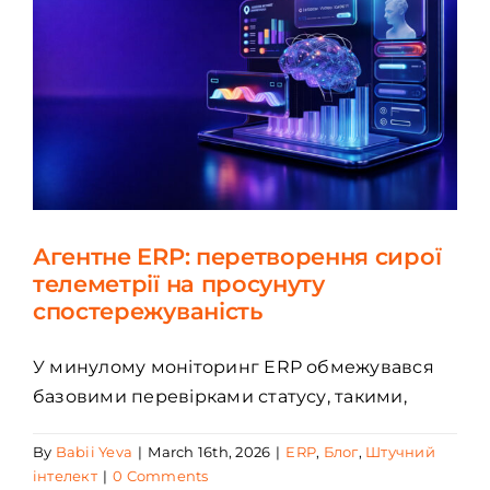
Агентне ERP: перетворення сирої
телеметрії на просунуту
спостережуваність
У минулому моніторинг ERP обмежувався
базовими перевірками статусу, такими,
By
Babii Yeva
|
March 16th, 2026
|
ERP
,
Блог
,
Штучний
інтелект
|
0 Comments