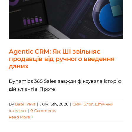
Agentic CRM: Як ШІ звільняє
продавців від ручного введення
даних
Dynamics 365 Sales завжди фіксувала історію
дій клієнтів. Проте
By
Babii Yeva
|
July 13th, 2026
|
CRM
,
Блог
,
Штучний
інтелект
|
0 Comments
Read More