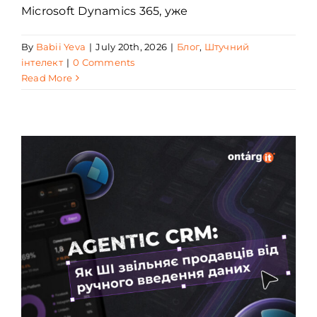
Microsoft Dynamics 365, уже
By
Babii Yeva
|
July 20th, 2026
|
Блог
,
Штучний
інтелект
|
0 Comments
Read More