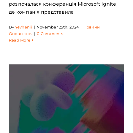
розпочалася конференція Microsoft Ignite,
де компанія представила
By
Yevhenii
|
November 25th, 2024
|
Новини
,
Оновлення
|
0 Comments
Read More