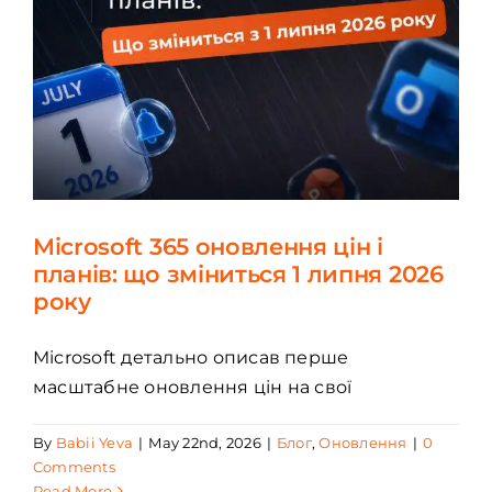
Microsoft 365 оновлення цін і
планів: що зміниться 1 липня 2026
року
Microsoft детально описав перше
масштабне оновлення цін на свої
By
Babii Yeva
|
May 22nd, 2026
|
Блог
,
Оновлення
|
0
Comments
Read More