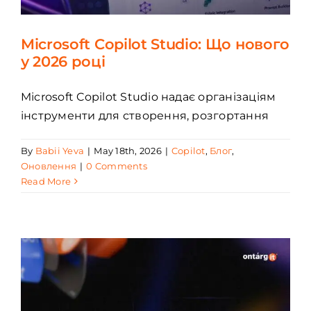
Microsoft Copilot Studio: Що нового
у 2026 році
Microsoft Copilot Studio надає організаціям
інструменти для створення, розгортання
By
Babii Yeva
|
May 18th, 2026
|
Copilot
,
Блог
,
Оновлення
|
0 Comments
Read More