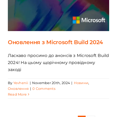
Оновлення з Microsoft Build 2024
Ласкаво просимо до анонсів з Microsoft Build
2024! На цьому щорічному провідному
заході
By
Yevhenii
|
November 20th, 2024
|
Новини
,
Оновлення
|
0 Comments
Read More