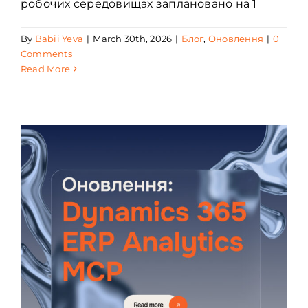
робочих середовищах заплановано на 1
By
Babii Yeva
|
March 30th, 2026
|
Блог
,
Оновлення
|
0
Comments
Read More