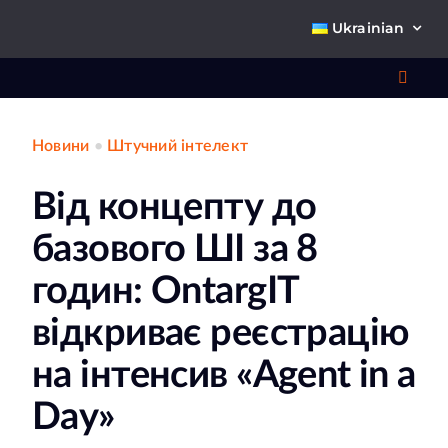
Skip
Ukrainian
to
content
Toggl
Navig
Новини
•
Штучний інтелект
Що 
Від концепту до
базового ШІ за 8
годин: OntargIT
відкриває реєстрацію
Про
на інтенсив «Agent in a
К
Day»