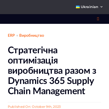
Skip
Ukrainian
to
content
Toggl
Navig
ERP
•
Виробництво
Що 
Стратегічна
оптимізація
виробництва разом з
Dynamics 365 Supply
Про
Chain Management
К
Published On: October 9th, 2023