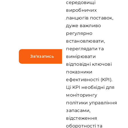
середовищі
вирішуйте
виробничих
складнощі,
ланцюгів поставок,
притаманні
дуже важливо
регулярно
індустрії.
встановлювати,
переглядати та
Зв‘язатись
вимірювати
відповідні ключові
показники
ефективності (KPI).
Ці KPI необхідні для
моніторингу
політики управління
запасами,
відстеження
оборотності та