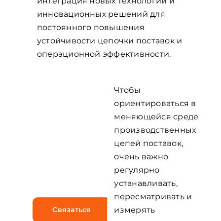
интеграция новых технологий и
инновационных решений для
постоянного повышения
устойчивости цепочки поставок и
операционной эффективности.
Чтобы
Эффективно
ориентироваться в
меняющейся среде
преодолевайте
производственных
сложности,
цепей поставок,
присущие
очень важно
регулярно
индустрии.
устанавливать,
пересматривать и
Связаться
измерять