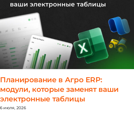
Планирование в Агро ERP:
модули, которые заменят ваши
электронные таблицы
6 июля, 2026