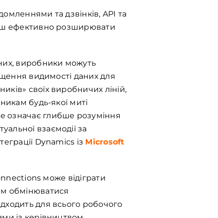
домленнями та дзвінків, API та
ільш ефективно розширювати
аних, виробники можуть
ращення видимості даних для
иків» своїх виробничих ліній,
бникам будь-якої миті
це означає глибше розуміння
уальної взаємодії за
теграції Dynamics із
Microsoft
onnections може відіграти
кам обмінюватися
ідходить для всього робочого
ами із керівництвом,