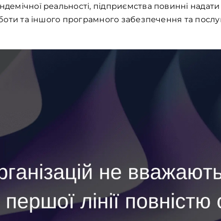
андемічної реальності, підприємства повинні надати
роботи та іншого програмного забезпечення та послуг