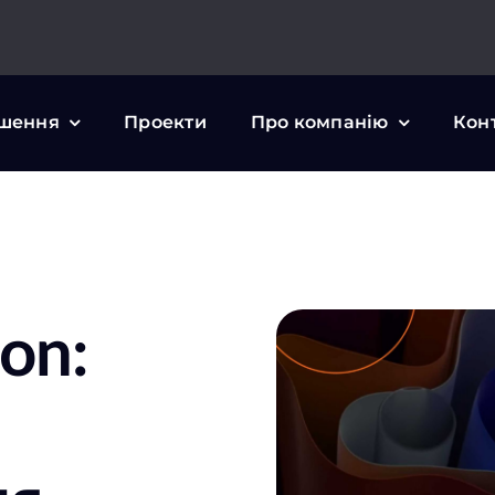
шення
Проекти
Про компанію
Кон
ion: