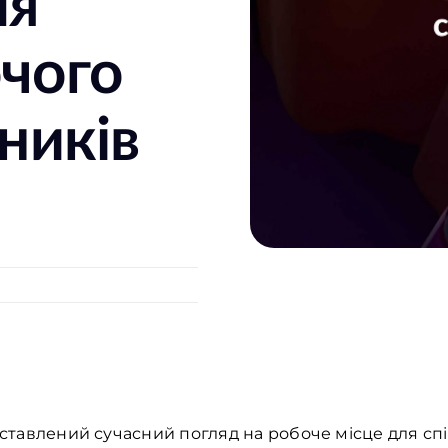
ля
очого
тників
дставлений сучасний погляд на робоче місце для спі