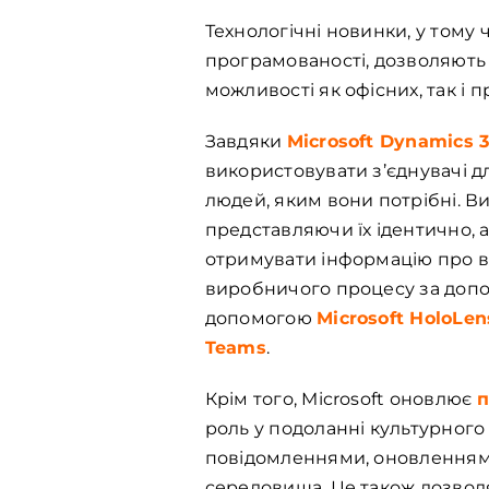
Технологічні новинки, у тому 
програмованості, дозволяють
можливості як офісних, так і 
Завдяки
Microsoft Dynamics 
використовувати з’єднувачі д
людей, яким вони потрібні. В
представляючи їх ідентично, а
отримувати інформацію про в
виробничого процесу за допом
допомогою
Microsoft HoloLen
Teams
.
Крім того, Microsoft оновлює
п
роль у подоланні культурног
повідомленнями, оновленнями 
середовища. Це також дозволя