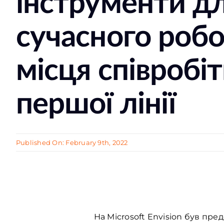
інструменти д
сучасного роб
місця співробі
першої лінії
Published On: February 9th, 2022
На Microsoft Envision був пре