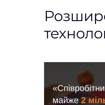
Розшире
техноло