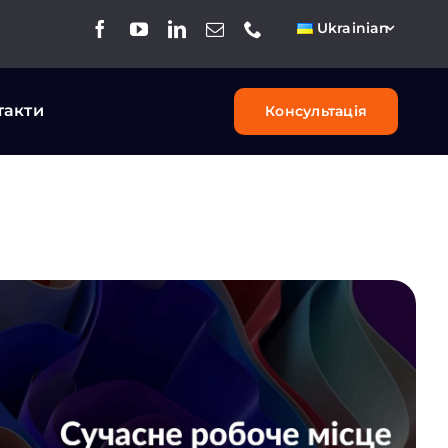
Ukrainian
такти
Консультація