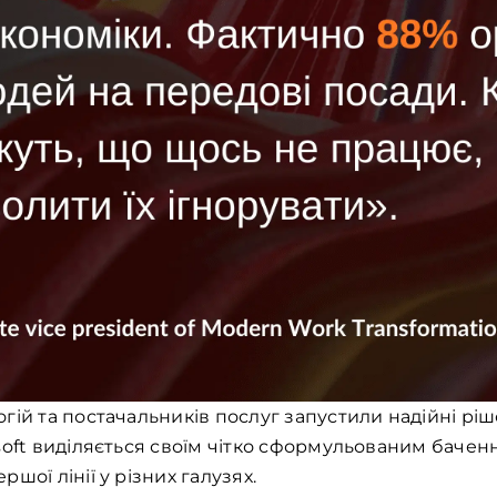
ій та постачальників послуг запустили надійні ріш
soft виділяється своїм чітко сформульованим баче
шої лінії у різних галузях.