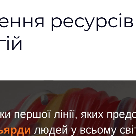
ння ресурсів
гій