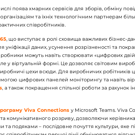
числі поява хмарних сервісів для зборів, обміну пові
 організаціям та їхніх технологічним партнерам б
практичних співробітників.
365
, що виступає в ролі сховища важливих бізнес-д
ля уніфікації даних, усунення розрізненості та пок
иробники можуть навіть створювати «цифрових двійн
ле у віртуальній формі. Це дозволяє світовим виро
иробничі цехи всюди. Для виробничих робітників 
огою цифрових панелей моніторингу та навіть вірт
s
, а також покращення спільної роботи за рахунок ін
рограму Viva Connections
у Microsoft Teams. Viva C
о та комунікативного розриву, дозволяючи керівни
та подяками – послідовне почуття культури, яке п
є співробітникам першої лінії обмінюватися відгук