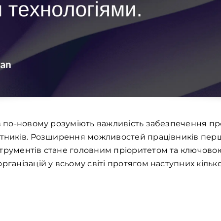
ів по-новому розуміють важливість забезпечення пр
ітників. Розширення можливостей працівників перш
струментів стане головним пріоритетом та ключов
рганізацій у всьому світі протягом наступних кілько