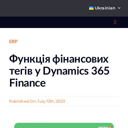
Skip
Ukrainian
to
content
Toggl
Navig
ERP
Що 
Функція фінансових
тегів у Dynamics 365
Finance
Про
Published On: July 12th, 2023
К