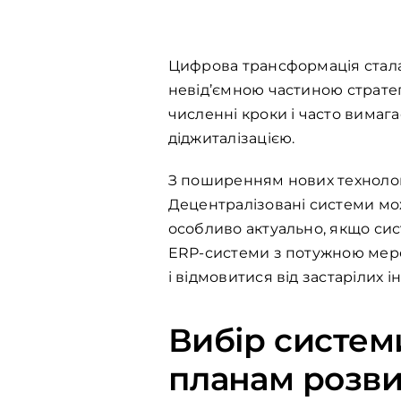
Цифрова трансформація стала 
невід’ємною частиною стратег
численні кроки і часто вимаг
діджиталізацією.
З поширенням нових технолог
Децентралізовані системи мож
особливо актуально, якщо си
ERP-системи з потужною мере
і відмовитися від застарілих і
Вибір систем
планам розви