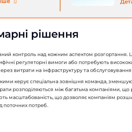
іше
Дет
хмарні рішення
вний контроль над кожним аспектом розгортання. 
ифічні регуляторні вимоги або потребують високок
через витрати на інфраструктуру та обслуговування
якими керує спеціальна зовнішня команда, зменшу
трати розподіляються між багатьма компаніями, що 
ть масштабованість, що дозволяє компаніям розш
д поточних потреб.