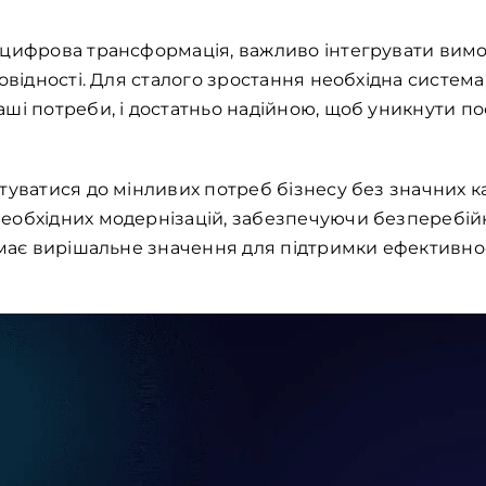
цифрова трансформація, важливо інтегрувати вимоги
овідності. Для сталого зростання необхідна система
ші потреби, і достатньо надійною, щоб уникнути по
туватися до мінливих потреб бізнесу без значних ка
еобхідних модернізацій, забезпечуючи безперебійн
 має вирішальне значення для підтримки ефективно