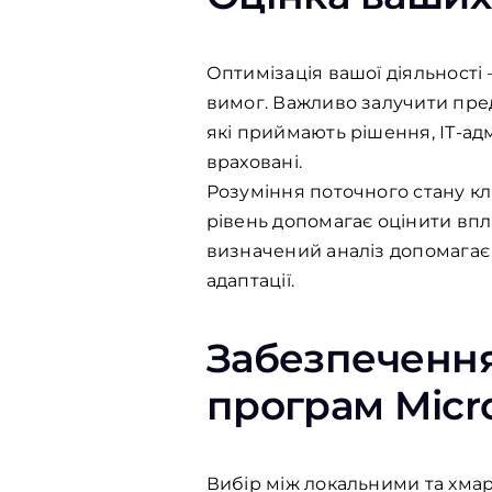
Оптимізація вашої діяльності
вимог. Важливо залучити пред
які приймають рішення, ІТ-адм
враховані.
Розуміння поточного стану к
рівень допомагає оцінити впл
визначений аналіз допомагає 
адаптації.
Забезпечення
програм Micr
Вибір між локальними та хма