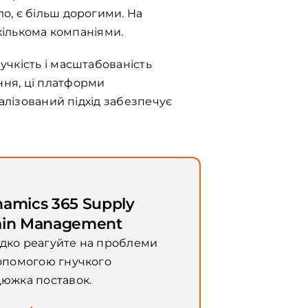
о, є більш дорогими. На
 кількома компаніями.
учкість і масштабованість
ння, ці платформи
алізований підхід забезпечує
amics 365 Supply
ain Management
ко реагуйте на проблеми
опомогою гнучкого
южка поставок.