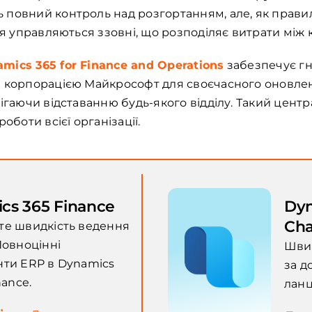
повний контроль над розгортанням, але, як правил
ня управляються ззовні, що розподіляє витрати між
amics 365 for Finance and Operations
забезпечує гн
і корпорацією Майкрософт для своєчасного оновле
ігаючи відставанню будь-якого відділу. Такий центр
оботи всієї організації.
cs 365 Finance
Dyn
Ch
те швидкість ведення
Повноцінні
Швид
нти ERP в Dynamics
за д
nance.
ланц