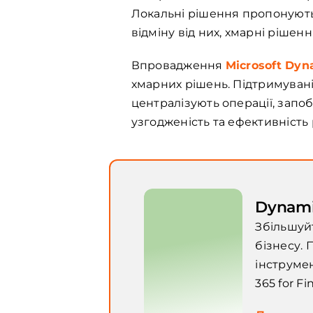
Локальні рішення пропонують 
відміну від них, хмарні рішен
Впровадження
Microsoft Dyn
хмарних рішень. Підтримуван
централізують операції, запоб
узгодженість та ефективність р
Dynami
Збільшуй
бізнесу. 
інструме
365 for Fi