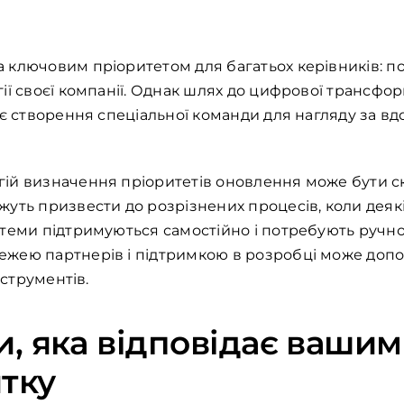
ключовим пріоритетом для багатьох керівників: по
ії своєї компанії. Однак шлях до цифрової трансфор
ає створення спеціальної команди для нагляду за в
ій визначення пріоритетів оновлення може бути с
уть призвести до розрізнених процесів, коли деякі 
стеми підтримуються самостійно і потребують руч
жею партнерів і підтримкою в розробці може доп
нструментів.
и, яка відповідає вашим
тку