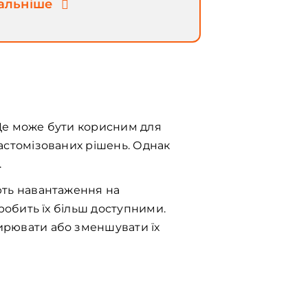
альніше
Це може бути корисним для
астомізованих рішень. Однак
.
ють навантаження на
робить їх більш доступними.
ирювати або зменшувати їх