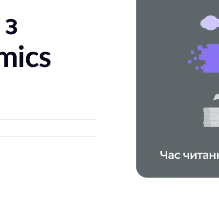
 з
mics