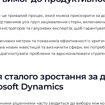
 – це тривалий процес, який можна прискорити за 
ставників усіх груп зацікавлених сторін, включаючи
іністраторів та галузевих експертів, щоб гарантува
лючових метрик та показників ефективності є крит
ив нових інвестицій та визначити сфери, які потреб
діагностувати проблеми та вдосконалювати стратег
 сталого зростання за
osoft Dynamics
рними рішеннями часто зводиться до вибору між к