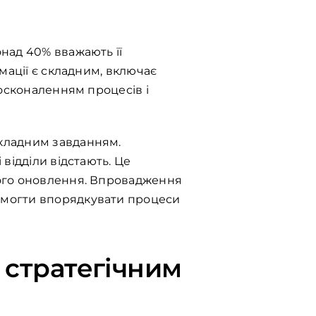
над 40% вважають її
мації є складним, включає
досконаленням процесів і
кладним завданням.
відділи відстають. Це
ного оновлення. Впровадження
омогти впорядкувати процеси
 стратегічним