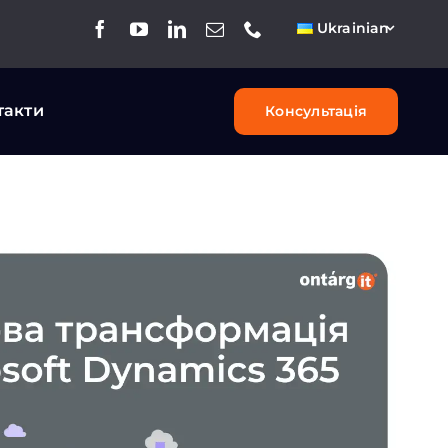
Ukrainian
такти
Консультація