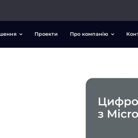
шення
Проекти
Про компанію
Кон