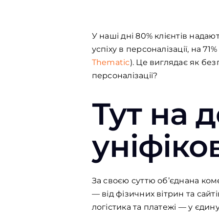
У наші дні 80% клієнтів нада
успіху в персоналізації, на 7
Thematic
). Це виглядає як бе
персоналізації?
Тут на 
уніфіко
За своєю суттю об’єднана коме
— від фізичних вітрин та сайт
логістика та платежі — у єдин