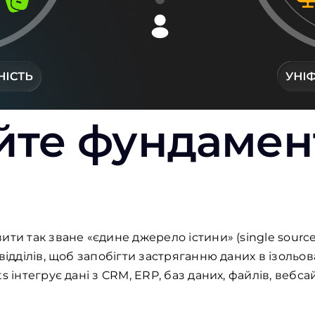
йте фундамен
ти так зване «єдине джерело істини» (single source
відділів, щоб запобігти застряганню даних в ізольо
s інтегрує дані з CRM, ERP, баз даних, файлів, вебса