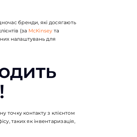
дночас бренди, які досягають
лієнтів (за
McKinsey
та
ічних налаштувань для
ходить
!
ну точку контакту з клієнтом
ісу, таких як інвентаризація,