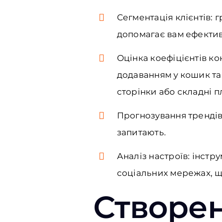
Сегментація клієнтів: 
допомагає вам ефектив
Оцінка коефіцієнтів ко
додаванням у кошик та
сторінки або складні п
Прогнозування трендів:
запитають.
Аналіз настроїв: інстр
соціальних мережах, щ
Створен