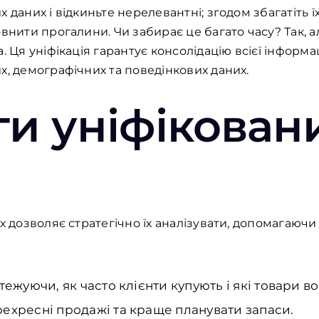
 даних і відкиньте нерелевантні; згодом збагатіть ї
внити прогалини. Чи забирає це багато часу? Так, а
. Ця уніфікація гарантує консолідацію всієї інформа
х, демографічних та поведінкових даних.
и уніфікован
их дозволяє стратегічно їх аналізувати, допомагаю
ежуючи, як часто клієнти купують і які товари в
хресні продажі та краще планувати запаси.