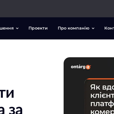
шення
Проекти
Про компанію
Кон
ти
а за