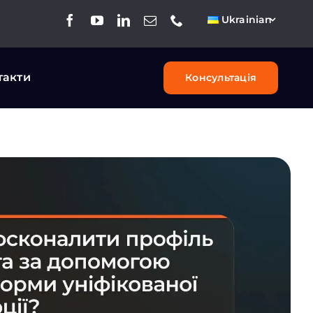
Ukrainian
такти
Консультація