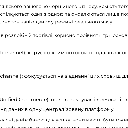
я всього вашого комерційного бізнесу. Замість тог
е спілкуються одна з одною та оновлюються лише по
 синхронізацію даних у режимі реального часу.
 в роздрібній торгівлі, корисно порівняти три основ
ltichannel): керує кожним потоком продажів як 
channel): фокусується на з’єднанні цих сховищ д
Unified Commerce): повністю усуває ізольовані 
енд даних в одну централізовану платформу.
кісні дані є базою для успіху; вони мають бути то
, щоб уникнути помилкових рішень. Таким чином, к