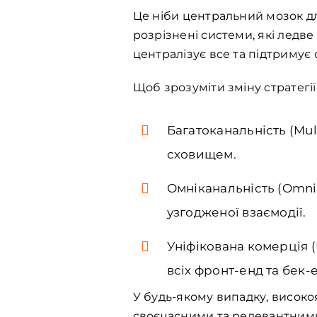
Це ніби центральний мозок дл
розрізнені системи, які ледв
централізує все та підтримує
Щоб зрозуміти зміну стратегії
Багатоканальність (Mu
сховищем.
Омніканальність (Omni
узгодженої взаємодії.
Уніфікована комерція (
всіх фронт-енд та бек-
У будь-якому випадку, високоя
своєчасними та релевантними