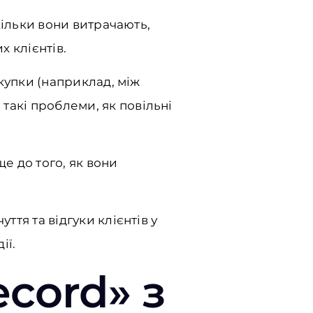
скільки вони витрачають,
 клієнтів.
окупки (наприклад, між
такі проблеми, як повільні
е до того, як вони
ття та відгуки клієнтів у
ії.
cord» з