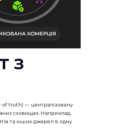
т з
 of truth) — централізовану
ваних сховищах. Наприклад,
йтів та інших джерел в одну