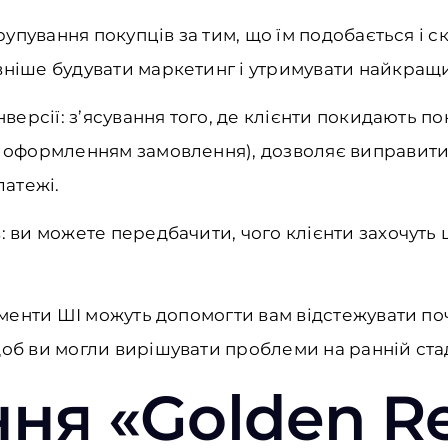
групування покупців за тим, що їм подобається і 
ніше будувати маркетинг і утримувати найкращих
нверсії: з’ясування того, де клієнти покидають п
 оформленням замовлення), дозволяє виправити 
латежі.
 ви можете передбачити, чого клієнти захочуть щ
ументи ШІ можуть допомогти вам відстежувати почу
об ви могли вирішувати проблеми на ранній стад
ня «Golden Re