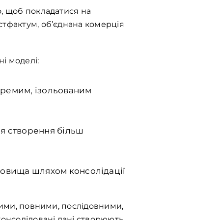
о, щоб покладатися на
стфактум, об’єднана комерція
ні моделі:
окремим, ізольованим
ля створення більш
сховища шляхом консолідації
чними, повними, послідовними,
онсолідовані дані створюють