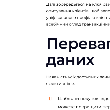
Далі зосередьтеся на ключових
опитування клієнтів, щоб запо
уніфікованого профілю клієнта
всебічний огляд транзакційни
Переваг
даних
Наявність усіх доступних дан
ефективніше.
Шаблони покупок: відст
можете покращити пере