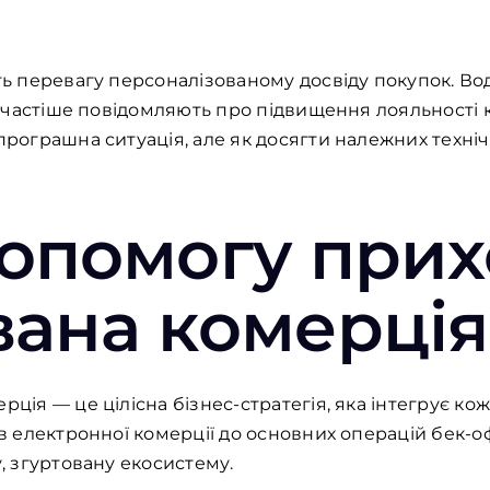
ють перевагу персоналізованому досвіду покупок. Во
1% частіше повідомляють про підвищення лояльності к
зпрограшна ситуація, але як досягти належних техн
допомогу при
вана комерція
рція — це цілісна бізнес-стратегія, яка інтегрує кож
ів електронної комерції до основних операцій бек-оф
у, згуртовану екосистему.