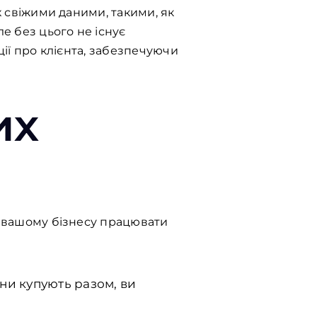
х свіжими даними, такими, як
ле без цього не існує
ції про клієнта, забезпечуючи
их
чи вашому бізнесу працювати
они купують разом, ви