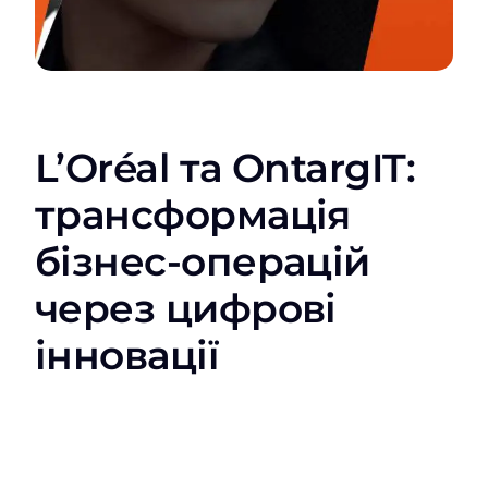
L’Oréal та OntargIT:
трансформація
бізнес-операцій
через цифрові
інновації