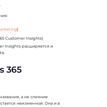
.
ния:
arketing
)
5 Customer Insights)
r Insights расширяется и
ta.
s 365
 названия, а не слияние
тается неизменной. Она и в