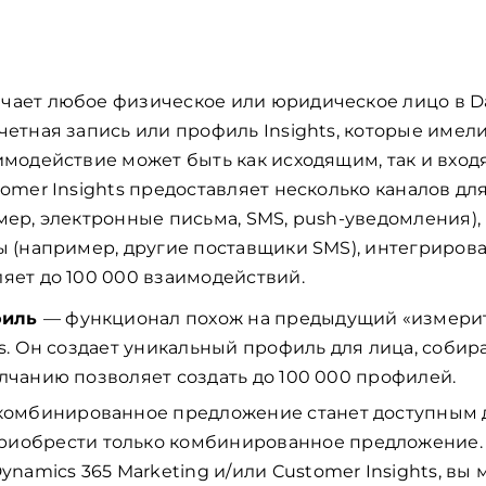
чает любое физическое или юридическое лицо в Dat
четная запись или профиль Insights, которые име
имодействие может быть как исходящим, так и вхо
tomer Insights предоставляет несколько каналов дл
ер, электронные письма, SMS, push-уведомления), 
ы (например, другие поставщики SMS), интегрирован
яет до 100 000 взаимодействий.
филь
— функционал похож на предыдущий «измери
ts. Он создает уникальный профиль для лица, собир
лчанию позволяет создать до 100 000 профилей.
е комбинированное предложение станет доступным д
приобрести только комбинированное предложение. 
namics 365 Marketing и/или Customer Insights, вы