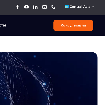
Central Asia
кты
Консультация