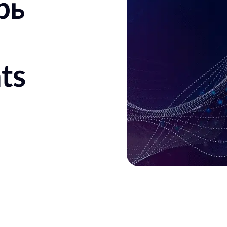
рь
ts