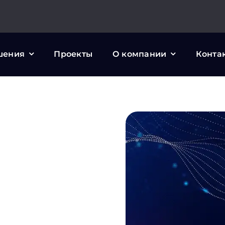
шения
Проекты
О компании
Конта