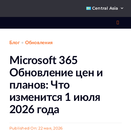
Skip
Central Asia
to
content
Toggl
Navig
Блог
•
Обновления
Что 
Microsoft 365
Ре
Обновление цен и
П
планов: Что
изменится 1 июля
О к
2026 года
Ко
Published On: 22 мая, 2026