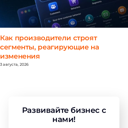
Как производители строят
сегменты, реагирующие на
изменения
3 августа, 2026
Развивайте бизнес с
нами!