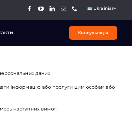
Ukrainian
такти
Консультація
 персональних даних.
дати інформацію або послуги цим особам або
ємось наступних вимог: