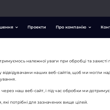
шення
Проекти
Про компанію
Кон
дотримуємось належної уваги при обробці та захисті
 відвідувачами наших веб-сайтів, щоб ми могли на
ування.
 через наш веб-сайт, і під час обробки ми дотриму
 які потрібні для зазначених вище цілей.