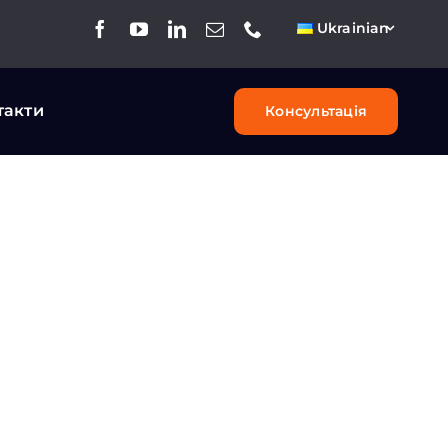
Ukrainian
такти
Консультація