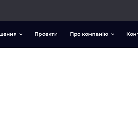
шення
Проекти
Про компанію
Кон