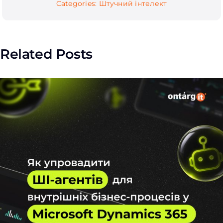
Categories:
Штучний інтелект
Related Posts