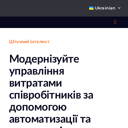
Skip
Ukrainian
to
content
Toggl
Navig
Штучний інтелект
Що 
Модернізуйте
управління
витратами
співробітників за
Про
допомогою
К
автоматизації та