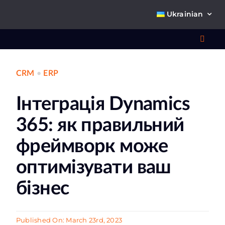
Skip
Ukrainian
to
content
Toggl
Navig
CRM
•
ERP
Що 
Інтеграція Dynamics
365: як правильний
фреймворк може
оптимізувати ваш
Про
бізнес
К
Published On: March 23rd, 2023