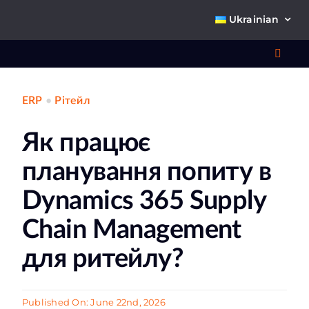
Skip
Ukrainian
to
content
Toggl
Navig
ERP
•
Рітейл
Що 
Як працює
планування попиту в
Dynamics 365 Supply
Chain Management
Про
для ритейлу?
К
Published On: June 22nd, 2026