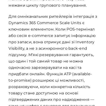
межами циклу групового планування.
Для омніканальних ритейлерів інтеграція з
Dynamics 365 Commerce Scale Units є
ключовим елементом. Коли POS-термінал
або сесія e-commerce запитує інформацію
про запаси, вона отримує дані зі Inventory
Visibility, а не з асинхронного back-end
підсумку. М’які резервування гарантують,
що один і той самий товар не можна
одночасно зарезервувати на касі та
придбати онлайн. Функція ATP (available-
to-promise) розширює ці можливості,
розраховуючи, коли конкретна кількість
товару стане доступною на основі
підтверджених даних про надходження —
саме ця цифра є основою для визначення