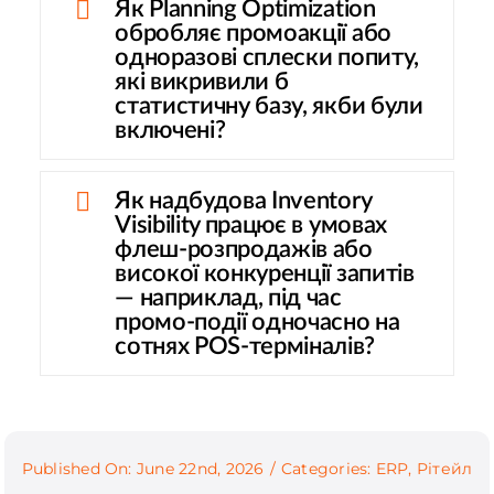
Як Planning Optimization
обробляє промоакції або
одноразові сплески попиту,
які викривили б
статистичну базу, якби були
включені?
Як надбудова Inventory
Visibility працює в умовах
флеш-розпродажів або
високої конкуренції запитів
— наприклад, під час
промо-події одночасно на
сотнях POS-терміналів?
Published On: June 22nd, 2026
/
Categories:
ERP
,
Рітейл