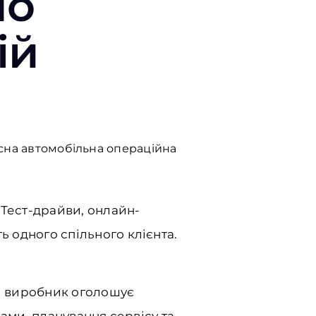
но
ій
асна автомобільна операційна
. Тест-драйви, онлайн-
ь одного спільного клієнта.
ли виробник оголошує
ками, планування сервісу та