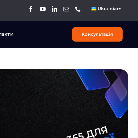
Ukrainian
такти
Консультація