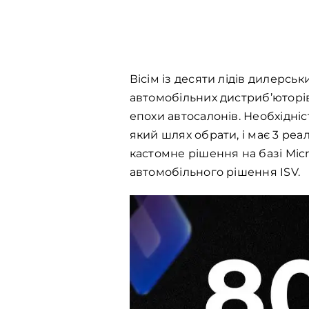
Вісім із десяти лідів дилерсь
автомобільних дистриб’юторів
епохи автосалонів. Необхідніс
який шлях обрати, і має 3 реал
кастомне рішення на базі Mic
автомобільного рішення ISV.