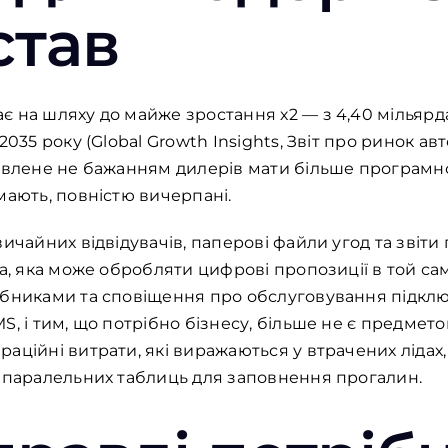
став
 на шляху до майже зростання х2 — з 4,40 мільярда
2035 року (Global Growth Insights, Звіт про ринок 
мовлене не бажанням дилерів мати більше програмно
мають, повністю вичерпані.
ичайних відвідувачів, паперові файли угод та звіти
а, яка може обробляти цифрові пропозиції в той сам
обниками та сповіщення про обслуговування підклю
, і тим, що потрібно бізнесу, більше не є предметом
аційні витрати, які виражаються у втрачених лідах,
и паралельних таблиць для заповнення прогалин.