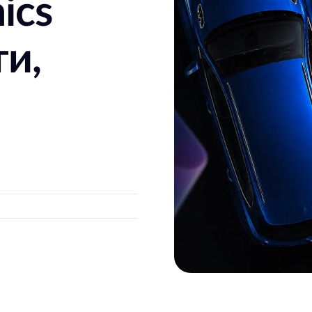
ics
ти,