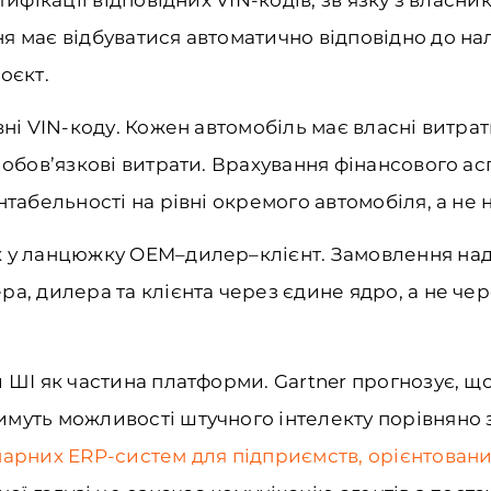
я має відбуватися автоматично відповідно до на
оєкт.
вні VIN-коду. Кожен автомобіль має власні витра
а обов’язкові витрати. Врахування фінансового а
нтабельності на рівні окремого автомобіля, а не н
 у ланцюжку OEM–дилер–клієнт. Замовлення над
а, дилера та клієнта через єдине ядро, а не че
 ШІ як частина платформи. Gartner прогнозує, що
уть можливості штучного інтелекту порівняно з 
марних ERP-систем для підприємств, орієнтовани