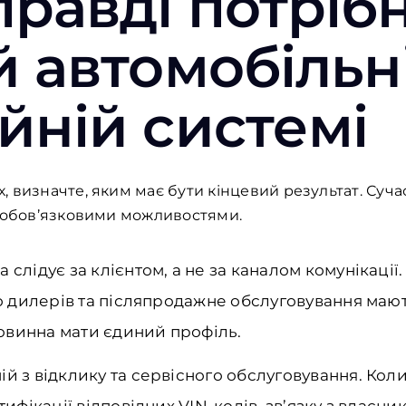
равді потріб
й автомобільн
йній системі
 визначте, яким має бути кінцевий результат. Суч
а обов’язковими можливостями.
 слідує за клієнтом, а не за каналом комунікації
до дилерів та післяпродажне обслуговування мают
овинна мати єдиний профіль.
ій з відклику та сервісного обслуговування. Ко
тифікації відповідних VIN-кодів, зв’язку з власни