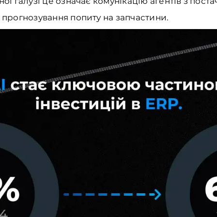
ьної галузі це означає комунікацію агентів з пос
а прогнозування попиту на запчастини.