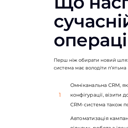
Що насп
сучасні
операці
Перш ніж обирати новий шлях,
система має володіти п’ятьм
Омніканальна CRM, яка
1
конфігурації, візити 
CRM-система також п
Автоматизація кампан
відклик, робота з іден