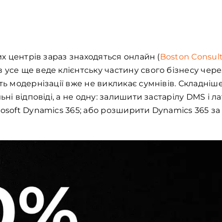
ких центрів зараз знаходяться онлайн (
Boston Consult
 усе ще веде клієнтську частину свого бізнесу чер
ть модернізації вже не викликає сумнівів. Складніш
ьні відповіді, а не одну: залишити застарілу DMS і ла
rosoft Dynamics 365; або розширити Dynamics 365 з