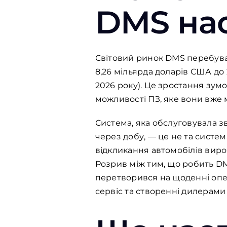
DMS на
Світовий ринок DMS перебуває
8,26 мільярда доларів США до 
2026 року). Це зростання зу
можливості ПЗ, яке вони вже 
Система, яка обслуговувала зв
через добу, — це не та систем
відкликання автомобілів вир
Розрив між тим, що робить DMS
перетворився на щоденні опер
сервіс та створенні дилерам