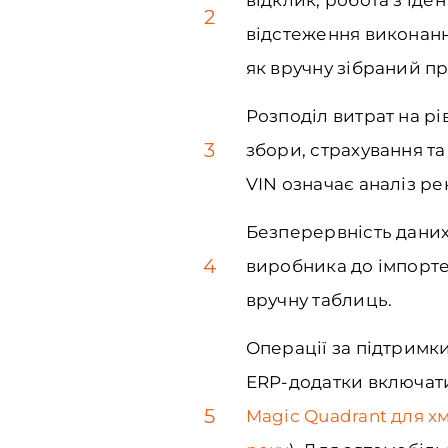
2
відстеження виконанн
як вручну зібраний пр
Розподіл витрат на рі
3
збори, страхування т
VIN означає аналіз ре
Безперервність даних
4
виробника до імпортер
вручну таблиць.
Операції за підтримки
ERP-додатки включатим
5
Magic Quadrant для х