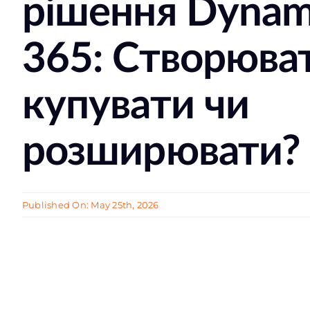
рішення Dynam
365: Створюва
купувати чи
розширювати?
Published On: May 25th, 2026