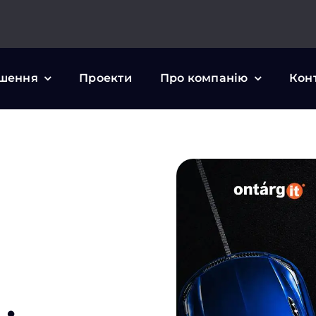
шення
Проекти
Про компанію
Кон