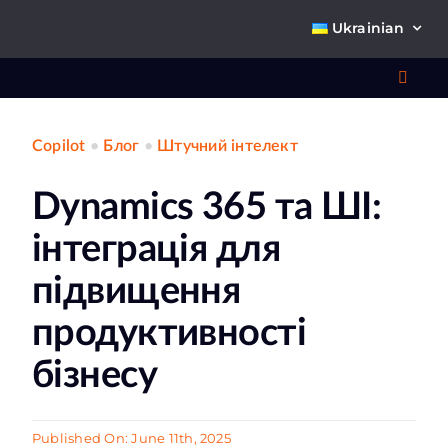
Skip
Ukrainian
to
content
Toggl
Navig
Copilot
•
Блог
•
Штучний інтелект
Що 
Dynamics 365 та ШІ:
інтеграція для
підвищення
продуктивності
Про
бізнесу
К
Published On: June 11th, 2025