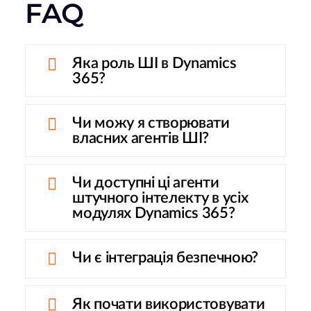
FAQ
Яка роль ШІ в Dynamics
365?
Чи можу я створювати
власних агентів ШІ?
Чи доступні ці агенти
штучного інтелекту в усіх
модулях Dynamics 365?
Чи є інтеграція безпечною?
Як почати використовувати