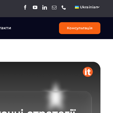
Ukrainian
такти
Консультація