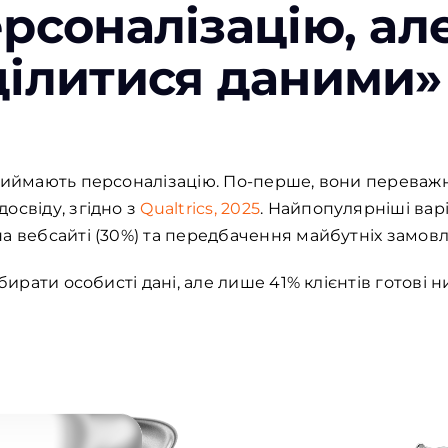
ерсоналізацію, ал
ділитися даними»
приймають персоналізацію. По-перше, вони переважн
освіду, згідно з
Qualtrics, 2025
. Найпопулярніші вар
а вебсайті (30%) та передбачення майбутніх замовле
збирати особисті дані, але лише 41% клієнтів готові 