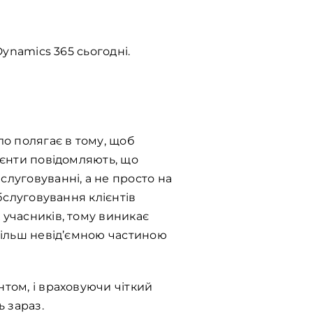
Dynamics 365 сьогодні.
ло полягає в тому, щоб
лієнти повідомляють, що
слуговуванні, а не просто на
обслуговування клієнтів
 учасників, тому виникає
 більш невід’ємною частиною
нтом, і враховуючи чіткий
ь зараз.