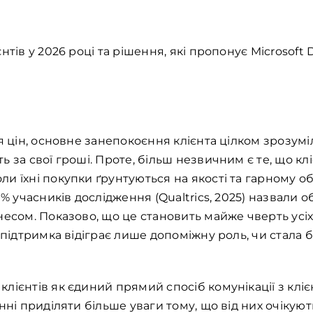
нтів у 2026 році та рішення, які пропонує Microsoft 
я цін, основне занепокоєння клієнта цілком зрозумі
 за свої гроші. Проте, більш незвичним є те, що к
и їхні покупки ґрунтуються на якості та гарному об
9% учасників дослідження (Qualtrics, 2025) назвали 
несом. Показово, що це становить майже чверть усіх
а підтримка відіграє лише допоміжну роль, чи стала
лієнтів як єдиний прямий спосіб комунікації з кліє
нні приділяти більше уваги тому, що від них очікуют