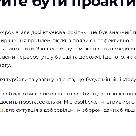
йте бути проакт
х років, але досі ключова, оскільки це був значний п
 вирішення проблем після їх появи є неефективною
ь виправити. З іншого боку, є можливість передбач
вони переростуть у більші та дорожчі, і до того, як 
ргу.
я турботи та уваги у клієнта, що будує міцніші стос
необхідно використовувати особисті данні клієнтів 
досить проста, оскільки, Microsoft уже інтегрує йог
ts
, але ситуація з добровільним збором даних більш