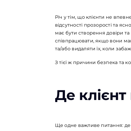
Річ у тім, що клієнти не впев
відсутності прозорості та ясн
має бути створення довіри та
співпрацювати, якщо вони ма
та/або видаляти їх, коли заба
З тієї ж причини безпека та к
Де клієнт
Ще одне важливе питання: де 