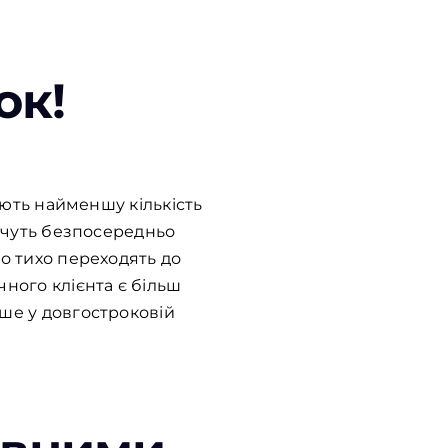
ок!
мують найменшу кількість
хочуть безпосередньо
то тихо переходять до
чного клієнта є більш
ьше у довгостроковій