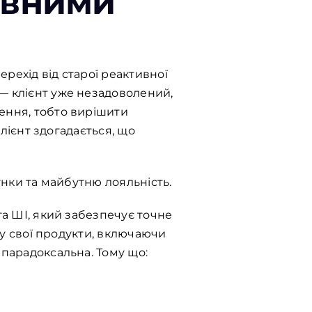
ивними
ерехід від старої реактивної
 — клієнт уже незадоволений,
ення, тобто вирішити
клієнт здогадається, що
унки та майбутню лояльність.
та ШІ, який забезпечує точне
о у свої продукти, включаючи
 парадоксальна. Тому що: