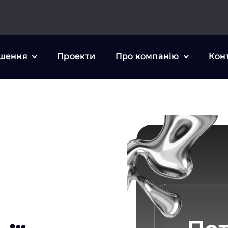
шення
Проекти
Про компанію
Кон