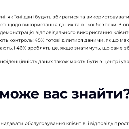
нені, як їхні дані будуть збиратися та використовува
ості щодо використання даних та їхньої безпеки. З ог
 демонстрація відповідального використання клієнтс
ють контроль: 45% готові ділитися даними, якщо м
жають, і 46% зроблять це, якщо знатимуть, що саме з
онфіденційність даних також мають бути в центрі ува
 може вас знайти
надавати обслуговування клієнтів, і відповідь прос