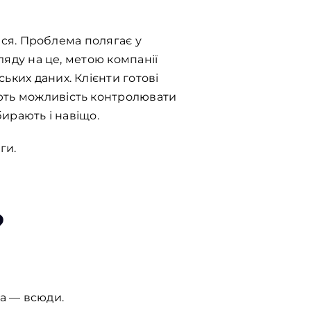
тися. Проблема полягає у
ляду на це, метою компанії
ьких даних. Клієнти готові
ають можливість контролювати
бирають і навіщо.
ги.
?
та — всюди.