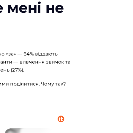
е мені не
о «за» — 64% віддають
іанти — вивчення звичок та
нь (27%).
ними поділитися. Чому так?