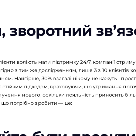
 зворотний зв’яз
 клієнти воліють мати підтримку 24/7, компанії отри
гідно з тим же дослідженням, лише 3 з 10 клієнтів 
ням. Найгірше, 30% взагалі нікому не кажуть і прос
 є стійким підходом, враховуючи, що утримання пото
лучення нового, оскільки лояльність приносить біл
 що потрібно зробити — це: