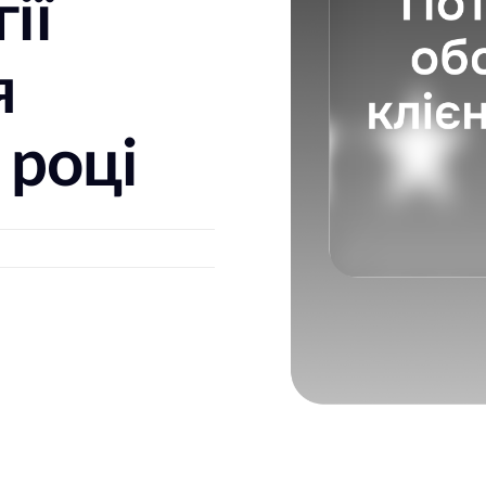
ії
я
 році