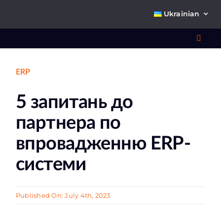
Skip
Ukrainian
to
content
Toggl
Navig
ERP
Що 
5 запитань до
партнера по
впровадженню ERP-
системи
Про
Published On: July 4th, 2023
К