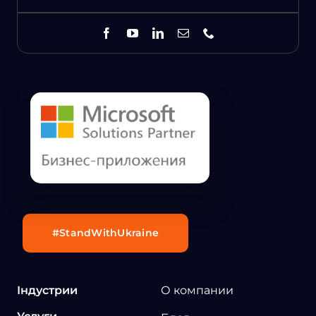
#StandWithUkraine
Індустрии
О компании