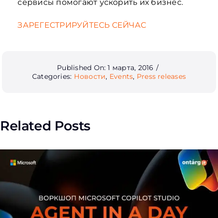
сервисы помогают ускорить их бизнес.
ЗАРЕГЕСТРИРУЙТЕСЬ СЕЙЧАС
Published On: 1 марта, 2016
/
Categories:
Новости
,
Events
,
Press releases
Related Posts