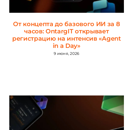
От концепта до базового ИИ за 8
часов: OntargIT открывает
регистрацию на интенсив «Agent
in a Day»
9 июня, 2026