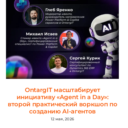
OntargIT масштабирует
инициативу «Agent in a Day»:
второй практический воркшоп по
созданию AI-агентов
12 мая, 2026