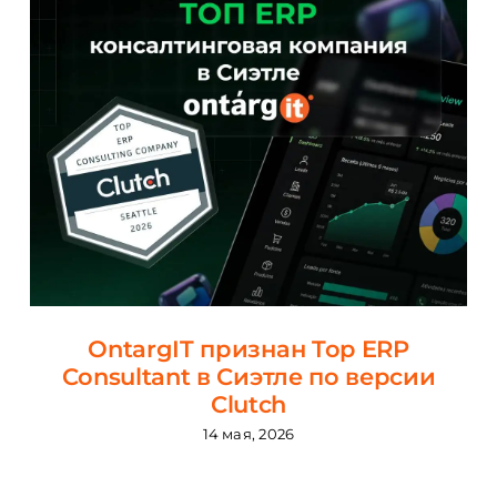
OntargIT признан Top ERP
Consultant в Сиэтле по версии
Clutch
14 мая, 2026