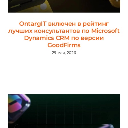
OntargIT включен в рейтинг
лучших консультантов по Microsoft
Dynamics CRM по версии
GoodFirms
29 мая, 2026