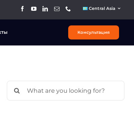
Central Asia
кты
Консультация
Результат
поиска: