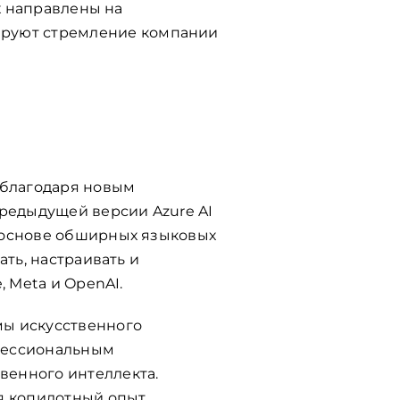
х направлены на
руют стремление компании
 благодаря новым
предыдущей версии Azure AI
 основе обширных языковых
ть, настраивать и
 Meta и OpenAI.
мы искусственного
офессиональным
венного интеллекта.
я копилотный опыт,