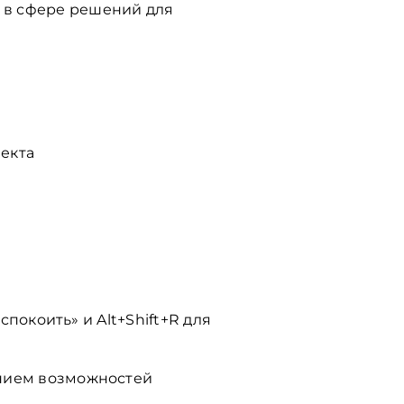
s в сфере решений для
екта
покоить» и Alt+Shift+R для
нием возможностей