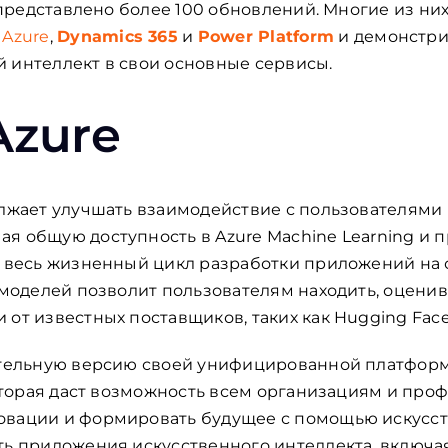
о представлено более 100 обновлений. Многие из ни
 Azure
,
Dynamics 365
и
Power Platform
и демонстри
 интеллект в свои основные сервисы.
Azure
олжает улучшать взаимодействие с пользователями
я общую доступность в Azure Machine Learning и 
ет весь жизненный цикл разработки приложений на
 моделей позволит пользователям находить, оценива
от известных поставщиков, таких как Hugging Face,
рительную версию своей унифицированной платфор
 которая даст возможность всем организациям и пр
овации и формировать будущее с помощью искусст
ть приложения искусственного интеллекта, включа