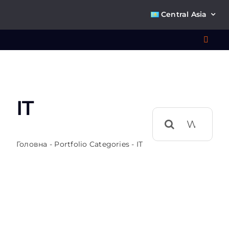
Skip
Central Asia
to
content
Toggl
Navig
Что 
IT
Ре
Результат
поиска:
П
Головна
-
Portfolio Categories
-
IT
О к
Ко