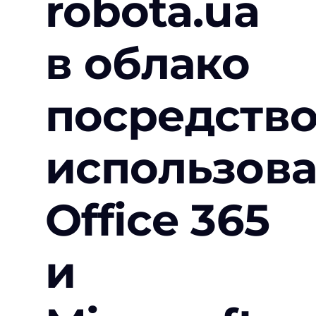
robota.ua
в облако
посредств
использов
Office 365
и