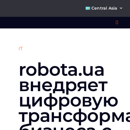
Skip
Central Asia
to
content
Toggl
Navig
Что 
IT
robota.ua
Ре
внедряет
П
цифровую
О к
трансформ
Ко