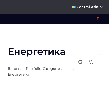
Skip
Central Asia
to
content
Toggl
Navig
Что 
Енергетика
Ре
Результат
поиска:
П
Головна
-
Portfolio Categories
-
Енергетика
О к
Ко