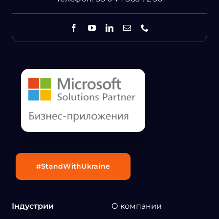
#StandWithUkraine
Індустрии
О компании