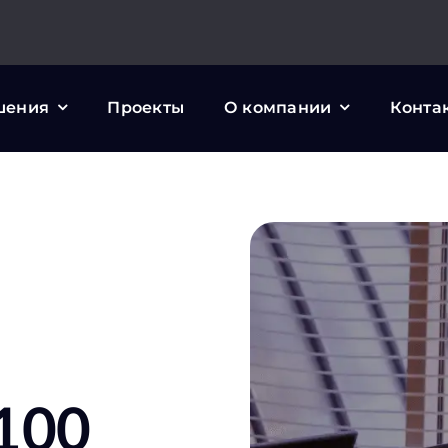
шения
Проекты
О компании
Конта
-100