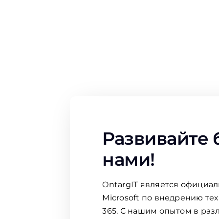
Развивайте 
нами!
OntargIT является официа
Microsoft по внедрению те
365. С нашим опытом в раз