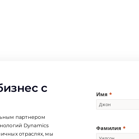
бизнес с
Имя
льным партнером
хнологий Dynamics
Фамилия
личных отраслях, мы